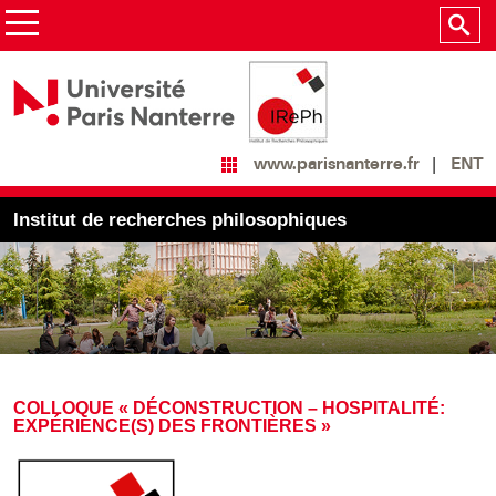
ENT
www.parisnanterre.fr
Institut de recherches philosophiques
COLLOQUE « DÉCONSTRUCTION – HOSPITALITÉ:
EXPÉRIENCE(S) DES FRONTIÈRES »