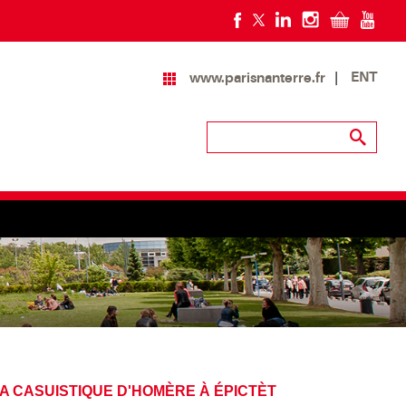
ENT
www.parisnanterre.fr
LA CASUISTIQUE D'HOMÈRE À ÉPICTÈT