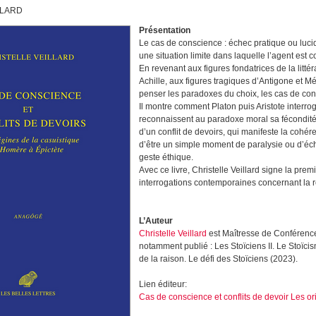
LLARD
Présentation
Le cas de conscience : échec pratique ou luc
une situation limite dans laquelle l’agent est 
En revenant aux figures fondatrices de la litt
Achille, aux figures tragiques d’Antigone et Mé
penser les paradoxes du choix, les cas de cons
Il montre comment Platon puis Aristote interr
reconnaissent au paradoxe moral sa fécondité 
d’un conflit de devoirs, qui manifeste la cohér
d’être un simple moment de paralysie ou d’éc
geste éthique.
Avec ce livre, Christelle Veillard signe la p
interrogations contemporaines concernant la re
L’Auteur
Christelle Veillard
est Maîtresse de Conférences
notamment publié : Les Stoïciens II. Le Stoïc
de la raison. Le défi des Stoïciens (2023).
Lien éditeur:
Cas de conscience et conflits de devoir Les o