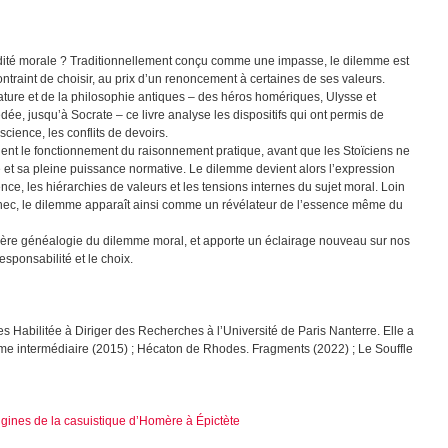
idité morale ? Traditionnellement conçu comme une impasse, le dilemme est
contraint de choisir, au prix d’un renoncement à certaines de ses valeurs.
érature et de la philosophie antiques – des héros homériques, Ulysse et
dée, jusqu’à Socrate – ce livre analyse les dispositifs qui ont permis de
cience, les conflits de devoirs.
ogent le fonctionnement du raisonnement pratique, avant que les Stoïciens ne
et sa pleine puissance normative. Le dilemme devient alors l’expression
ence, les hiérarchies de valeurs et les tensions internes du sujet moral. Loin
hec, le dilemme apparaît ainsi comme un révélateur de l’essence même du
remière généalogie du dilemme moral, et apporte un éclairage nouveau sur nos
sponsabilité et le choix.
 Habilitée à Diriger des Recherches à l’Université de Paris Nanterre. Elle a
isme intermédiaire (2015) ; Hécaton de Rhodes. Fragments (2022) ; Le Souffle
rigines de la casuistique d’Homère à Épictète