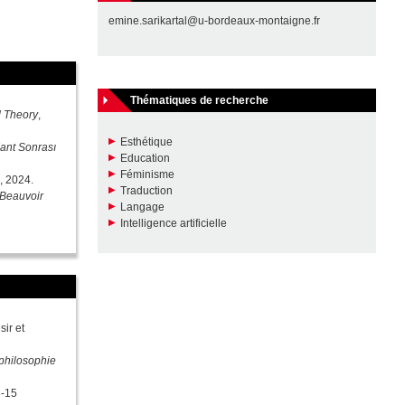
emine.sarikartal@u-bordeaux-montaigne.fr
Thématiques de recherche
d Theory
,
Esthétique
ant Sonrası
Education
Féminisme
5, 2024.
Traduction
Beauvoir
Langage
Intelligence artificielle
ir et
 philosophie
8-15