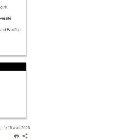
tique.
versité
 and Practice
ur le 15 avril 2025