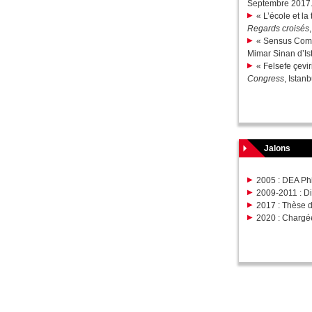
Septembre 2017
« L’école et la
Regards croisés
« Sensus Comm
Mimar Sinan d’I
« Felsefe çevi
Congress
, Istan
Jalons
2005 : DEA Phi
2009-2011 : Dir
2017 : Thèse d
2020 : Chargé