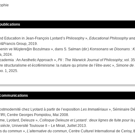
sophie
publications
d Education in Jean-François Lyotard’s Philosophy »,
Educational Philosophy an
r&Francis Group, 2019.
nenin ve Müştereğin Bozulması », dans S. Salman (dir.)
Konsonans ve Disonans : K
fa, 2024.
cademia : An Aesthetic Approach »,
Pli : The Warwick Journal of Philosophy
, vol. 3
re structuralisme et écoféminisme: la nature qu prisme de l’être-avec »,
Simone de 
 no. 1, 2025.
 communications
ostmodernité chez Lyotard à partir de l’exposition
Les Immatériaux
», Séminaire Dés
l’IRI, Centre Georges Pompidou, Mai 2008.
me, Lyotard, Deleuze »,
Colloque Deleuze et Lyotard : deux lignes de fuite pour la
 siècle
, Université Toulouse II – Le Mirail, Juillet 2013.
es du commun »,
L’alternative du commun
, Centre Culturel International de Cerisy, 