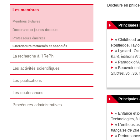
Docteure en philo
Les membres
Membres titulaires
Principales 
Doctorants et jeunes docteurs
Professeurs émérites
« Childhood an
Routledge, Taylo
Chercheurs rattachés et associés
« Lyotard : Öz
La recherche à l'IRePh
Kant
, Éditions Al
« Paradox of A
« Beauvoir ent
Les activités scientifiques
Studies
, vol. 36,
Les publications
Les soutenances
Principales
Procédures administratives
« Enfance et p
Technologies, à 
« L’enthousias
française de 20e
« Performanc