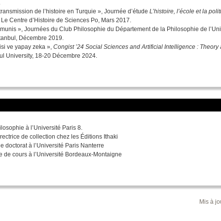
.
 transmission de l’histoire en Turquie », Journée d’étude
L’histoire, l’école et la poli
, Le Centre d’Histoire de Sciences Po, Mars 2017.
unis », Journées du Club Philosophie du Département de la Philosophie de l’Uni
stanbul, Décembre 2019.
risi ve yapay zeka »,
Congist ’24 Social Sciences and Artificial Intelligence : Theory
bul University, 18-20 Décembre 2024.
losophie à l’Université Paris 8.
ectrice de collection chez les Éditions Ithaki
e doctorat à l’Université Paris Nanterre
e de cours à l’Université Bordeaux-Montaigne
Mis à jo