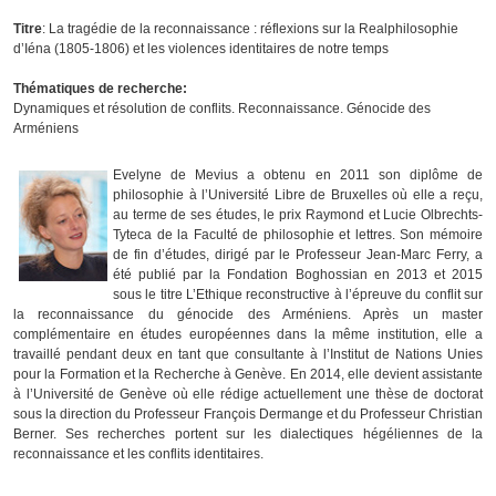
Titre
: La tragédie de la reconnaissance : réflexions sur la Realphilosophie
d’Iéna (1805-1806) et les violences identitaires de notre temps
Thématiques de recherche:
Dynamiques et résolution de conflits. Reconnaissance. Génocide des
Arméniens
Evelyne de Mevius a obtenu en 2011 son diplôme de
philosophie à l’Université Libre de Bruxelles où elle a reçu,
au terme de ses études, le prix Raymond et Lucie Olbrechts-
Tyteca de la Faculté de philosophie et lettres. Son mémoire
de fin d’études, dirigé par le Professeur Jean-Marc Ferry, a
été publié par la Fondation Boghossian en 2013 et 2015
sous le titre L’Ethique reconstructive à l’épreuve du conflit sur
la reconnaissance du génocide des Arméniens. Après un master
complémentaire en études européennes dans la même institution, elle a
travaillé pendant deux en tant que consultante à l’Institut de Nations Unies
pour la Formation et la Recherche à Genève. En 2014, elle devient assistante
à l’Université de Genève où elle rédige actuellement une thèse de doctorat
sous la direction du Professeur François Dermange et du Professeur Christian
Berner. Ses recherches portent sur les dialectiques hégéliennes de la
reconnaissance et les conflits identitaires.