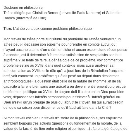
Docteure en philosophie
Thèse dirigée par Christian Berner (université Paris Nanterre) et Gabrielle
Radica (université de Lille).
Titre:
L'athée vertueux comme problème philosophique
Mon travail de thèse porte sur l'étude du problème de l'athée vertueux : un
athée peut-il dépasser son égoïsme pour prendre en compte autrui, ou,
n'ayant aucune crainte d'un châtiment futur ni aucun espoir d'une récompense
à attendre, est-il déterminé à faire de la satisfaction de ses plaisirs son but
suprême ? Je tente de faire la généalogie de ce problème, voir comment ce
problème est né au XVIIe, dans quel contexte, mais aussi analyser sa
transformation au XVIIIe et le rôle qu'il a joué lors de la Révolution française :
bref, voir comment un problème qui était posé au départ dans des termes
anthropologiques (la question était celle de la nature de l'homme, et de sa
capacité à faire le bien sans une grâce) a pu devenir entièrement ou presque
entièrement politique au XVIIIe : le citoyen doit-il croire en un Dieu pour bien
voter, dépasser ses intérêts personnels pour s'élever à l'intérêt général ou
Dieu n'est-il qu'un préjugé de plus qui abrutit le citoyen, lui qui aurait besoin
de toute sa raison pour discerner ce qu'il faudrait faire dans la Cité ?
Si mon travail est bien un travail d'histoire de la philosophie, ses enjeux me
semblent toujours très actuels (questions du fondement de la morale, de la
valeur de la laïcité, du lien entre religion et politique…) : faire la généalogie de