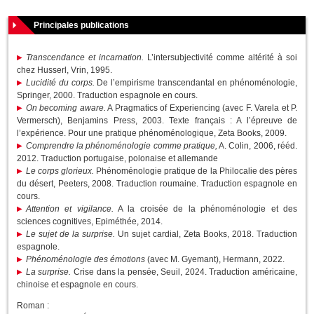
Principales publications
Transcendance et incarnation.
L’intersubjectivité comme altérité à soi
chez Husserl, Vrin, 1995.
Lucidité du corps.
De l’empirisme transcendantal en phénoménologie,
Springer, 2000. Traduction espagnole en cours.
On becoming aware.
A Pragmatics of Experiencing (avec F. Varela et P.
Vermersch), Benjamins Press, 2003. Texte français : A l’épreuve de
l’expérience. Pour une pratique phénoménologique, Zeta Books, 2009.
Comprendre la phénoménologie comme pratique,
A. Colin, 2006, rééd.
2012. Traduction portugaise, polonaise et allemande
Le corps glorieux.
Phénoménologie pratique de la Philocalie des pères
du désert, Peeters, 2008. Traduction roumaine. Traduction espagnole en
cours.
Attention et vigilance.
A la croisée de la phénoménologie et des
sciences cognitives, Epiméthée, 2014.
Le sujet de la surprise.
Un sujet cardial, Zeta Books, 2018. Traduction
espagnole.
Phénoménologie des émotions
(avec M. Gyemant), Hermann, 2022.
La surprise.
Crise dans la pensée, Seuil, 2024. Traduction américaine,
chinoise et espagnole en cours.
Roman :