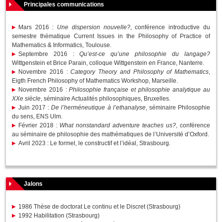
Principales communications
Mars 2016 :
Une dispersion nouvelle?
, conférence introductive du
semestre thématique Current Issues in the Philosophy of Practice of
Mathematics & Informatics, Toulouse.
Septembre 2016 :
Qu’est-ce qu’une philosophie du langage?
Wittgenstein et Brice Parain, colloque Wittgenstein en France, Nanterre.
Novembre 2016 :
Category Theory and Philosophy of Mathematics
,
Eigth French Philosophy of Mathematics Workshop, Marseille.
Novembre 2016 :
Philosophie française et philosophie analytique au
XXe siècle
, séminaire Actualités philosophiques, Bruxelles.
Juin 2017 :
De l’herméneutique à l’ethanalyse
, séminaire Philosophie
du sens, ENS Ulm.
Février 2018 :
What nonstandard adventure teaches us?
, conférence
au séminaire de philosophie des mathématiques de l’Université d’Oxford.
Avril 2023 : Le formel, le constructif et l’idéal, Strasbourg.
Jalons
1986 Thèse de doctorat Le continu et le Discret (Strasbourg)
1992 Habilitation (Strasbourg)