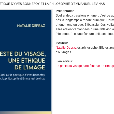
OÉTIQUE D'YVES BONNEFOY ET LA PHILOSOPHIE D'EMMANUEL LEVINAS
Présentation
Sceller deux passions en une : c’est ce que
hésita longtemps à rendre publique. Deux pa
phénoméno­logique. Sitôt assignées, voilà
elles étaient cantonnées : une réflexion à
(Heidegger), et une écriture philosophiqu
L’Auteur
Natalie Depraz
est philosophe. Elle est pro
d'ouvrages.
Lien éditeur:
Le geste du visage, une éthique de l'ima